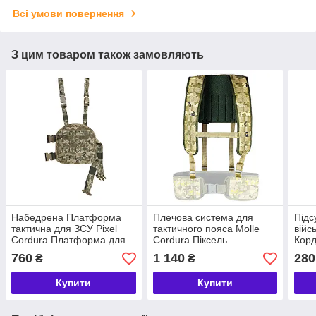
Всі умови повернення
З цим товаром також замовляють
Набедрена Платформа
Плечова система для
Підс
тактична для ЗСУ Pixel
тактичного пояса Molle
війс
Cordura Платформа для
Cordura Піксель
Корд
спорядження армійська
штур
760
1 140
280
₴
₴
Купити
Купити