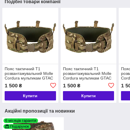
Подібні товари компанії
Пояс тактичний Т1
Пояс тактичний Т1
Пояс
розвантажувальний Molle
розвантажувальний Molle
розв
Cordura мультикам GTAC
Cordura мультикам GTAC
Cord
L (120 cm)
XL (90cm)
XL (
1 500
1 500
1 5
₴
₴
Купити
Купити
Акційні пропозиції та новинки
6 місяців гарантія
Подарунок