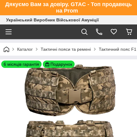
Дякуємо Вам за довіру. GTAC - Топ продавець
на Prom
Український Виробник Військової Амуніції
Каталог
Тактичні пояси та ремені
Тактичний пояс F1
6 місяців гарантія
Подарунок