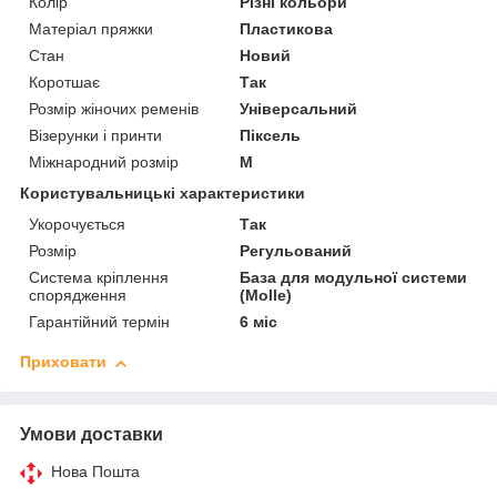
Колір
Різні кольори
Матеріал пряжки
Пластикова
Стан
Новий
Коротшає
Так
Розмір жіночих ременів
Універсальний
Візерунки і принти
Піксель
Міжнародний розмір
M
Користувальницькі характеристики
Укорочується
Так
Розмір
Регульований
Система кріплення
База для модульної системи
спорядження
(Molle)
Гарантійний термін
6 міс
Приховати
Умови доставки
Нова Пошта