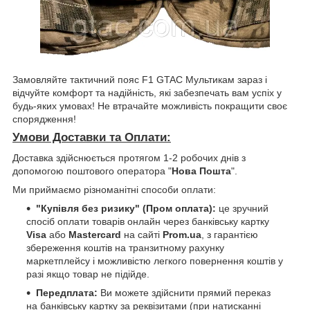
Замовляйте тактичний пояс F1 GTAC Мультикам зараз і
відчуйте комфорт та надійність, які забезпечать вам успіх у
будь-яких умовах! Не втрачайте можливість покращити своє
спорядження!
Умови Доставки та Оплати:
Доставка здійснюється протягом 1-2 робочих днів з
допомогою поштового оператора "
Нова Пошта
".
Ми приймаємо різноманітні способи оплати:
"Купівля без ризику" (Пром оплата):
це зручний
спосіб оплати товарів онлайн через банківську картку
Visa
або
Mastercard
на сайті
Prom.ua
, з гарантією
збереження коштів на транзитному рахунку
маркетплейсу і можливістю легкого повернення коштів у
разі якщо товар не підійде.
Передплата:
Ви можете здійснити прямий переказ
на банківську картку за реквізитами (при натисканні