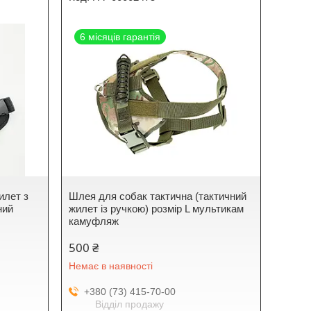
6 місяців гарантія
илет з
Шлея для собак тактична (тактичний
ний
жилет із ручкою) розмір L мультикам
камуфляж
500 ₴
Немає в наявності
+380 (73) 415-70-00
Відділ продажу