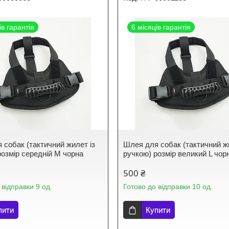
ів гарантія
6 місяців гарантія
 собак (тактичний жилет із
Шлея для собак (тактичний ж
розмір середній M чорна
ручкою) розмір великий L чор
500 ₴
 відправки 9 од.
Готово до відправки 10 од.
пити
Купити