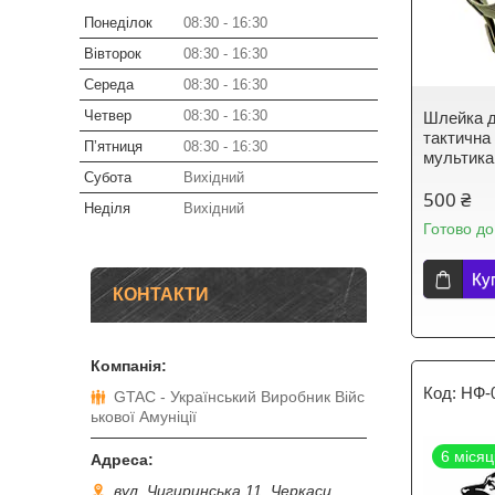
Понеділок
08:30
16:30
Вівторок
08:30
16:30
Середа
08:30
16:30
Четвер
08:30
16:30
Шлейка д
тактична 
Пʼятниця
08:30
16:30
мультика
Субота
Вихідний
500 ₴
Неділя
Вихідний
Готово до
Ку
КОНТАКТИ
НФ-
GTAC - Український Виробник Війс
ькової Амуніції
6 місяц
вул. Чигиринська 11, Черкаси,