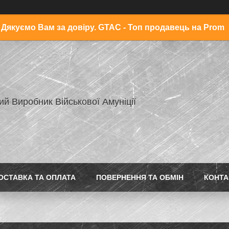
Дякуємо Вам за довіру. GTAC - Топ продавець на Prom
ий Виробник Військової Амуніції
ОСТАВКА ТА ОПЛАТА
ПОВЕРНЕННЯ ТА ОБМІН
КОНТА