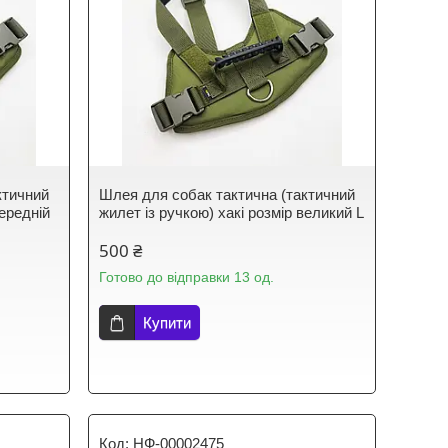
ктичний
Шлея для собак тактична (тактичний
середній
жилет із ручкою) хакі розмір великий L
500 ₴
Готово до відправки 13 од.
Купити
НФ-00002475