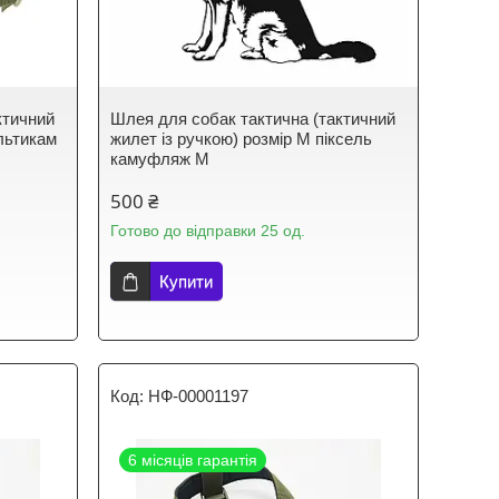
ктичний
Шлея для собак тактична (тактичний
льтикам
жилет із ручкою) розмір М піксель
камуфляж M
500 ₴
Готово до відправки 25 од.
Купити
НФ-00001197
6 місяців гарантія