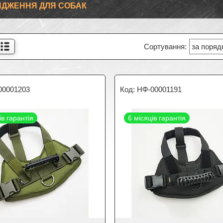
ДЖЕННЯ ДЛЯ СОБАК
00001203
НФ-00001191
ів гарантія
6 місяців гарантія