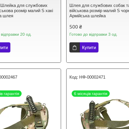
 Шлейка для службових
Шлея для службових собак т
ськова розмір малий S хакі
військова розмір малий S чор
а шлея
Армійська шлейка
500 ₴
 відправки 20 од.
Готово до відправки 3 од.
пити
Купити
00002467
НФ-00002471
ів гарантія
6 місяців гарантія