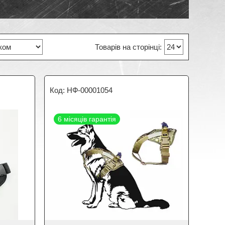
НФ-00001054
6 місяців гарантія