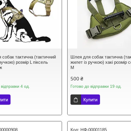
 собак тактична (тактичний
Шлея для собак тактична (та
ручкою) розмір L піксель
жилет із ручкою) хакі розмір 
ж
M
500 ₴
 відправки 4 од.
Готово до відправки 19 од.
пити
Купити
00000908
НФ-00001185