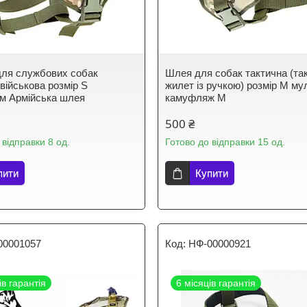
ля службових собак
Шлея для собак тактична (та
військова розмір S
жилет із ручкою) розмір М му
м Армійська шлея
камуфляж M
500 ₴
 відправки 8 од.
Готово до відправки 15 од.
пити
Купити
00001057
НФ-00000921
ів гарантія
6 місяців гарантія