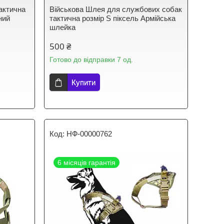
актична
Військова Шлея для службових собак
ний
тактична розмір S піксель Армійська
шлейка
500 ₴
Готово до відправки 7 од.
Купити
НФ-00000762
6 місяців гарантія