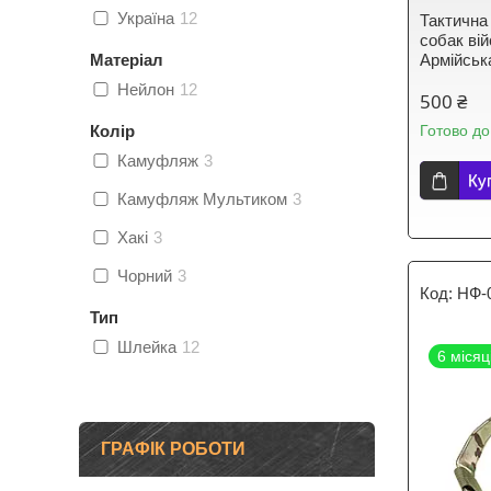
Україна
12
Тактична
собак вій
Матеріал
Армійськ
Нейлон
12
500 ₴
Колір
Готово до
Камуфляж
3
Ку
Камуфляж Мультиком
3
Хакі
3
Чорний
3
НФ-
Тип
Шлейка
12
6 місяц
ГРАФІК РОБОТИ