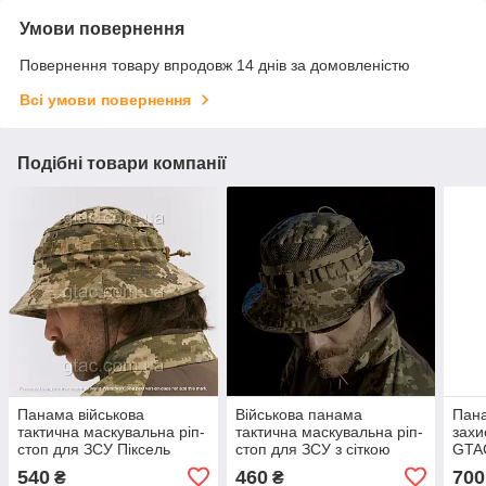
Умови повернення
Повернення товару впродовж 14 днів за домовленістю
Всі умови повернення
Подібні товари компанії
Панама військова
Військова панама
Пана
тактична маскувальна ріп-
тактична маскувальна ріп-
захи
стоп для ЗСУ Піксель
стоп для ЗСУ з сіткою
GTAC
GTAC 60-62
камуфляж Піксель GTAC
58
540
460
700
₴
₴
56-58