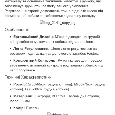
матеріалу та оснащена тактичним жилетом з ручкою, що
забезпечує зручність і безпеку вашого улюбленця.
Регулювання стропи дозволяють точно підігнати шлею під
розмір вашої собаки та забезпечити ідеальну посадку.
Особливості
:
Ергономічний Дизайн:
М'яка підкладка на грудній
клітці забезпечує комфорт собаки під час носіння.
Легка Регулювання:
Шлея легко регулюється за
розміром і одягається за допомогою застібок Fastex.
Комфортний Контроль:
Ручка і кільце для поводка
забезпечують повний контроль над вашою собакою під
час прогулянок.
Технічні Характеристики:
Розмір:
S(50-65см грудна клітина), М(60-75см грудна
клітина), L(70-90см грудна клітина)
Матеріали:
Оксфорд, 3D сітка, Поліамідна стропа,
Ізолон 5 мм
Колір:
Піксель