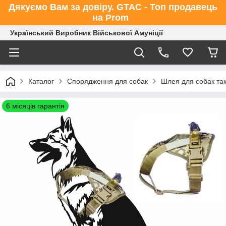
Дякуємо Вам за довіру. GTAC - Топ продавець
на Prom
Український Виробник Військової Амуніції
Каталог
Спорядження для собак
Шлея для собак так
6 місяців гарантія