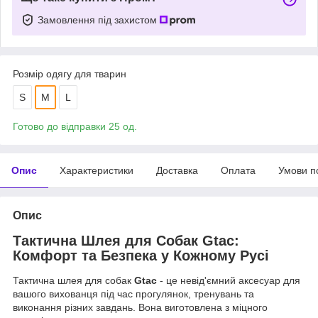
Замовлення під захистом
Розмір одягу для тварин
S
M
L
Готово до відправки 25 од.
Опис
Характеристики
Доставка
Оплата
Умови п
Опис
Тактична Шлея для Собак Gtac:
Комфорт та Безпека у Кожному Русі
Тактична шлея для собак
Gtac
- це невід'ємний аксесуар для
вашого вихованця під час прогулянок, тренувань та
виконання різних завдань. Вона виготовлена з міцного