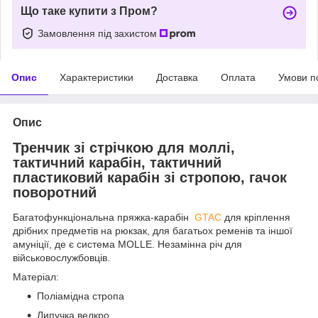
Що таке купити з Пром?
Замовлення під захистом
Опис
Характеристики
Доставка
Оплата
Умови п
Опис
Тренчик зі стрічкою для моллі,
тактичний карабін, тактичний
пластиковий карабін зі стропою, гачок
поворотний
Багатофункціональна пряжка-карабін
GTAC
для кріплення
дрібних предметів на рюкзак, для багатьох ременів та іншої
амуніції, де є система MOLLE. Незамінна річ для
військовослужбовців.
Матеріал:
Поліамідна стропа
Липучка велкро