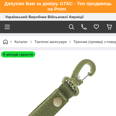
Дякуємо Вам за довіру. GTAC - Топ продавець
на Prom
Український Виробник Військової Амуніції
Каталог
Тактичні аксесуари
Тренчик (пряжка) з пово
6 місяців гарантія