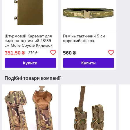
Штурмовий Каремат для
Ремінь тактичний 5 см
сидіння тактичний 28*39
жорсткий піксель
см Molle Coyote Килимок
для ЗСУ армійський Койот
351,50
560
₴
₴
370 ₴
Купити
Купити
Подібні товари компанії