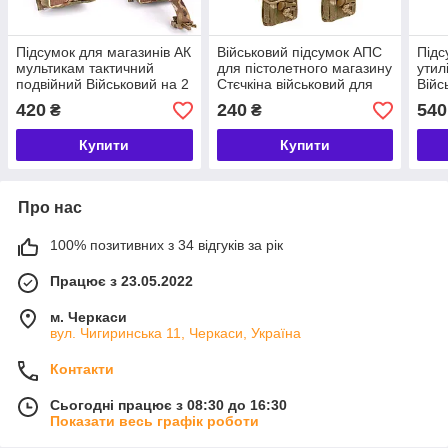
Підсумок для магазинів АК
Військовий підсумок АПС
Підс
мультикам тактичний
для пістолетного магазину
утил
подвійний Військовий на 2
Стєчкіна військовий для
Війс
ріжки АК закритий для ЗСУ
ЗСУ армійський сумка
сумк
420
240
540
₴
₴
Molle
Піксель
Купити
Купити
Про нас
100% позитивних з 34 відгуків за рік
Працює з 23.05.2022
м. Черкаси
вул. Чигиринська 11, Черкаси, Україна
Контакти
Сьогодні працює з 08:30 до 16:30
Показати весь графік роботи