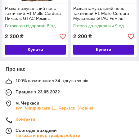
Розвантажувальний пояс
Розвантажувальний пояс
тактичний F1 Molle Cordura
тактичний F1 Molle Cordura
Пиксель GTAC Ремінь
Мультикам GTAC Ремінь
військовий з жорстким
військовий з жорстким
Готово до відправки 8 од.
Готово до відправки 9 од.
каркасом Pixel для ЗСУ L
каркасом Multicam для ЗСУ L
2 200
2 200
₴
₴
Купити
Купити
Про нас
100% позитивних з 34 відгуків за рік
Працює з 23.05.2022
м. Черкаси
вул. Чигиринська 11, Черкаси, Україна
Контакти
Сьогодні вихідний
Показати весь графік роботи