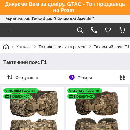
Дякуємо Вам за довіру. GTAC - Топ продавець
на Prom
Український Виробник Військової Амуніції
Каталог
Тактичні пояси та ремені
Тактичний пояс F1
Тактичний пояс F1
Сортування
0
Фільтри
6 місяців гарантія
6 місяців гарантія
Подарунок
Подарунок