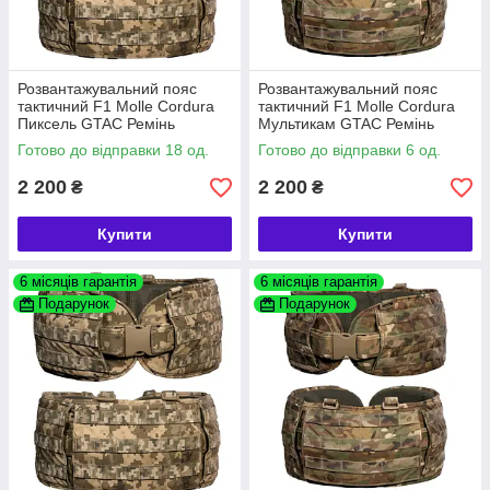
Розвантажувальний пояс
Розвантажувальний пояс
тактичний F1 Molle Cordura
тактичний F1 Molle Cordura
Пиксель GTAC Ремінь
Мультикам GTAC Ремінь
військовий з жорстким
військовий з жорстким
Готово до відправки 18 од.
Готово до відправки 6 од.
каркасом Pixel для ЗСУ
каркасом Multicam для ЗСУ
2 200
2 200
₴
₴
Купити
Купити
6 місяців гарантія
6 місяців гарантія
Подарунок
Подарунок