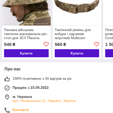
Панама військова
Тактичний ремінь для
Пояс
тактична маскувальна ріп-
кобури і підсумків
розв
стоп для ЗСУ Піксель
жорсткий Multicam
Cord
GTAC 60-62
Cordura військовий пояс
XL (
540
560
1 5
₴
₴
для ЗСУ 100
Купити
Купити
Про нас
100% позитивних з 34 відгуків за рік
Працює з 23.05.2022
м. Черкаси
вул. Чигиринська 11, Черкаси, Україна
Контакти