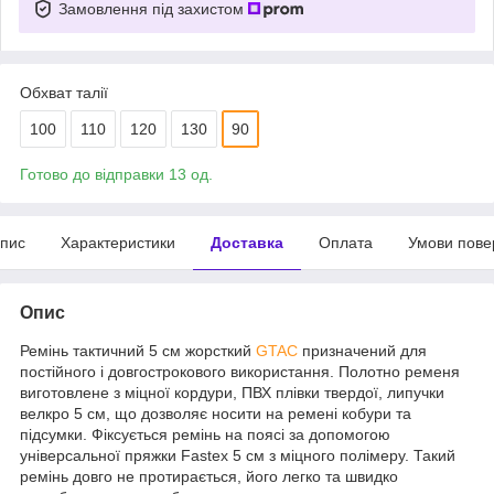
Замовлення під захистом
Обхват талії
100
110
120
130
90
Готово до відправки 13 од.
пис
Характеристики
Доставка
Оплата
Умови пове
Опис
Ремінь тактичний 5 см жорсткий
GTAC
призначений для
постійного і довгострокового використання. Полотно ременя
виготовлене з міцної кордури, ПВХ плівки твердої, липучки
велкро 5 см, що дозволяє носити на ремені кобури та
підсумки. Фіксується ремінь на поясі за допомогою
універсальної пряжки Fastex 5 см з міцного полімеру. Такий
ремінь довго не протирається, його легко та швидко