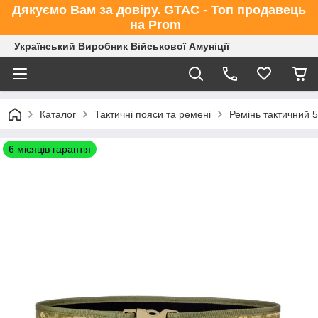
Дякуємо Вам за довіру. GTAC - Топ продавець
на Prom
Український Виробник Військової Амуніції
Каталог
Тактичні пояси та ремені
Ремінь тактичний 5
6 місяців гарантія