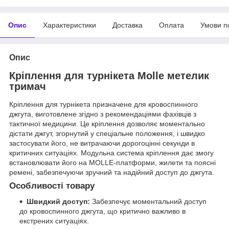
Опис
Характеристики
Доставка
Оплата
Умови п
Опис
Кріплення для турнікета Molle метелик
тримач
Кріплення для турнікета призначене для кровоспинного
джгута, виготовлене згідно з рекомендаціями фахівців з
тактичної медицини. Це кріплення дозволяє моментально
дістати джгут, згорнутий у спеціальне положення, і швидко
застосувати його, не витрачаючи дорогоцінні секунди в
критичних ситуаціях. Модульна система кріплення дає змогу
встановлювати його на MOLLE-платформи, жилети та поясні
ремені, забезпечуючи зручний та надійний доступ до джгута.
Особливості товару
Швидкий доступ:
Забезпечує моментальний доступ
до кровоспинного джгута, що критично важливо в
екстрених ситуаціях.