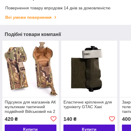
Повернення товару впродовж 14 днів за домовленістю
Всі умови повернення
Подібні товари компанії
Підсумок для магазинів АК
Еластичне кріплення для
Закр
мультикам тактичний
турнікету GTAC Хакі
тел
подвійний Військовий на 2
такт
ріжки АК закритий для ЗСУ
Шту
420
140
400
₴
₴
Molle
16х7
Купити
Купити