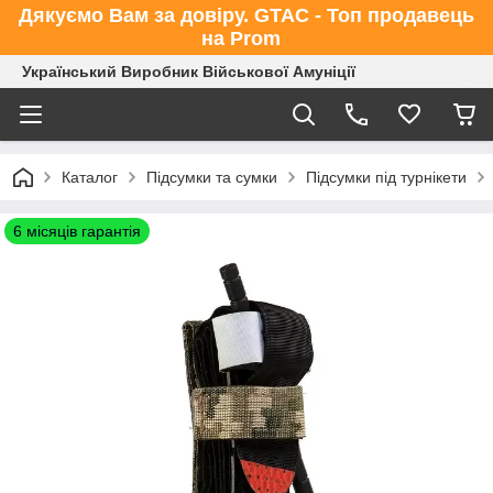
Дякуємо Вам за довіру. GTAC - Топ продавець
на Prom
Український Виробник Військової Амуніції
Каталог
Підсумки та сумки
Підсумки під турнікети
6 місяців гарантія