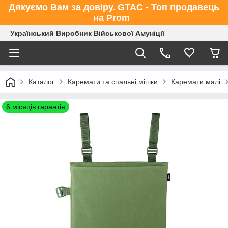
Дякуємо Вам за довіру. GTAC - Топ продавець
на Prom
Український Виробник Військової Амуніції
Каталог
Каремати та спальні мішки
Каремати малі
6 місяців гарантія