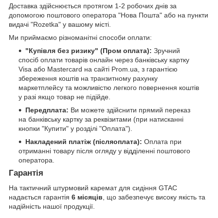
Доставка здійснюється протягом 1-2 робочих днів за
допомогою поштового оператора "Нова Пошта" або на пункти
видачі "Rozetka" у вашому місті.
Ми приймаємо різноманітні способи оплати:
"Купівля без ризику" (Пром оплата):
Зручний
спосіб оплати товарів онлайн через банківську картку
Visa або Mastercard на сайті Prom.ua, з гарантією
збереження коштів на транзитному рахунку
маркетплейсу та можливістю легкого повернення коштів
у разі якщо товар не підійде.
Передплата:
Ви можете здійснити прямий переказ
на банківську картку за реквізитами (при натисканні
кнопки "Купити" у розділі "Оплата").
Накладений платіж (післяоплата):
Оплата при
отриманні товару після огляду у відділенні поштового
оператора.
Гарантія
На тактичний штурмовий каремат для сидіння GTAC
надається гарантія
6 місяців
, що забезпечує високу якість та
надійність нашої продукції.