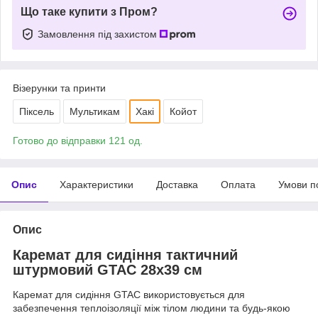
Що таке купити з Пром?
Замовлення під захистом
Візерунки та принти
Піксель
Мультикам
Хакі
Койот
Готово до відправки 121 од.
Опис
Характеристики
Доставка
Оплата
Умови п
Опис
Каремат для сидіння тактичний
штурмовий GTAC 28x39 см
Каремат для сидіння GTAC використовується для
забезпечення теплоізоляції між тілом людини та будь-якою