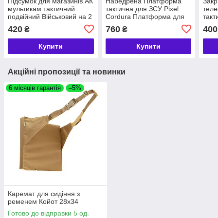
Підсумок для магазинів АК
Набедрена Платформа
Закр
мультикам тактичний
тактична для ЗСУ Pixel
тел
подвійний Військовий на 2
Cordura Платформа для
такт
ріжки АК закритий для ЗСУ
спорядження армійська
Шту
420
760
400
₴
₴
Molle
16х7
Купити
Купити
Акційні пропозиції та новинки
6 місяців гарантія
–5%
Каремат для сидіння з
ременем Койот 28х34
Готово до відправки 5 од.