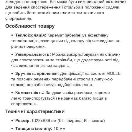
холодною поверхнею. Він може бути використаний як стільчик
для ведення спостереження і стрільби в положенні сидячи,
що робить його незамінним елементом тактичного
спорядження.
Особливості товару
Теплоізоляція:
Каремат забезпечує ефективну
теплоізоляцію, захищаючи від холоду під час сидіння на
різних поверхнях.
Універсальність:
Можна використовувати як стільчик
для спостереження та стрільби, що додає зручності під
час виконання різних завдань.
Зручність кріплення:
Для фіксації на системі MOLLE
та поясних ременях передбачені стропи з липучкою
велкро, що забезпечує надійне кріплення.
Компактність:
Завдяки своїм розмірам, каремат
легко транспортується і не займає багато місця в
спорядженні.
Технічні характеристики
Розмір:
Ш28хВ39 см (Ш - ширина, В - висота)
Товщина ізолону:
10 мм