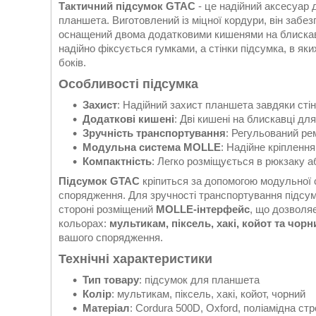
Тактичний підсумок GTAC
- це надійний аксесуар 
планшета. Виготовлений із міцної кордури, він заб
оснащений двома додатковими кишенями на блискавці
надійно фіксується гумками, а стінки підсумка, в як
боків.
Особливості підсумка
Захист
: Надійний захист планшета завдяки стін
Додаткові кишені
: Дві кишені на блискавці для
Зручність транспортування
: Регульований ре
Модульна система MOLLE
: Надійне кріпленн
Компактність
: Легко розміщується в рюкзаку а
Підсумок GTAC
кріпиться за допомогою модульної
спорядження. Для зручності транспортування підс
стороні розміщений
MOLLE-інтерфейс
, що дозволяє
кольорах:
мультикам, піксель, хакі, койот та чорн
вашого спорядження.
Технічні характеристики
Тип товару
: підсумок для планшета
Колір
: мультикам, піксель, хакі, койот, чорний
Матеріал
: Cordura 500D, Oxford, поліамідна стр