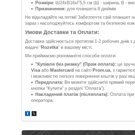
Розміри
: Ш24хВ16хГ5,5 см (Ш - ширина, В - вис
Призначення
: для планшета 8 дюймів
Не відкладайте на потім! Забезпечте свій планшет 
зараз і насолоджуйтесь комфортом та безпекою кож
Умови Доставки та Оплати:
Доставка здійснюється протягом 1-2 робочих днів з
видачі "
Rozetka
" в вашому місті.
Ми приймаємо різноманітні способи оплати:
"Купівля без ризику" (Пром оплата):
це зручн
Visa
або
Mastercard
на сайті
Prom.ua
, з гаранті
і можливістю легкого повернення коштів у разі якщ
Передплата:
Ви можете здійснити прямий перек
кнопки "Купити" у розділі "Оплата").
Накладений платіж (післяплата):
Оплата при 
оператора.