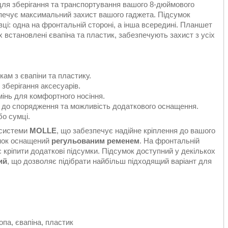
для зберігання та транспортування вашого 8-дюймового
езпечує максимальний захист вашого гаджета. Підсумок
: одна на фронтальній стороні, а інша всередині. Планшет
их встановлені євапіна та пластик, забезпечують захист з усіх
кам з євапіни та пластику.
 зберігання аксесуарів.
мінь для комфортного носіння.
я до спорядження та можливість додаткового оснащення.
бо сумці.
 системи
MOLLE
, що забезпечує надійне кріплення до вашого
умок оснащений
регульованим ременем
. На фронтальній
 кріпити додаткові підсумки. Підсумок доступний у декількох
ий
, що дозволяє підібрати найбільш підходящий варіант для
опа, євапіна, пластик