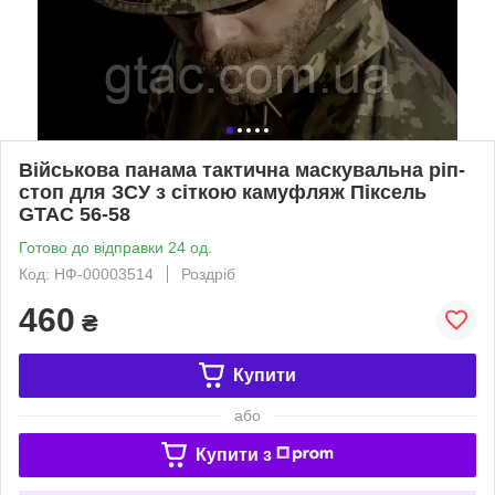
Військова панама тактична маскувальна ріп-
стоп для ЗСУ з сіткою камуфляж Піксель
GTAC 56-58
Готово до відправки 24 од.
Код: НФ-00003514
Роздріб
460
₴
Купити
або
Купити з