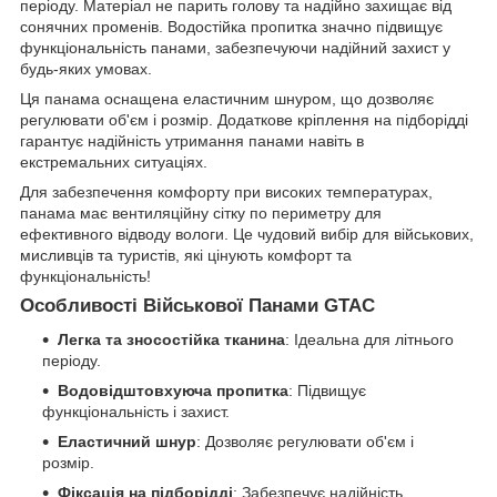
періоду. Матеріал не парить голову та надійно захищає від
сонячних променів. Водостійка пропитка значно підвищує
функціональність панами, забезпечуючи надійний захист у
будь-яких умовах.
Ця панама оснащена еластичним шнуром, що дозволяє
регулювати об'єм і розмір. Додаткове кріплення на підборідді
гарантує надійність утримання панами навіть в
екстремальних ситуаціях.
Для забезпечення комфорту при високих температурах,
панама має вентиляційну сітку по периметру для
ефективного відводу вологи. Це чудовий вибір для військових,
мисливців та туристів, які цінують комфорт та
функціональність!
Особливості Військової Панами GTAC
Легка та зносостійка тканина
: Ідеальна для літнього
періоду.
Водовідштовхуюча пропитка
: Підвищує
функціональність і захист.
Еластичний шнур
: Дозволяє регулювати об'єм і
розмір.
Фіксація на підборідді
: Забезпечує надійність