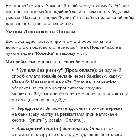
Не втрачайте часу! Замовляйте військову панаму GTAC вже
сьогодні та отримайте надійний захист і комфорт у будь-яких
умовах. Натисніть кнопку "Купити" та зробіть правильний вибір
для вашого активного відпочинку!
Умови Доставки та Оплати:
Доставка здійснюється протягом 1-2 робочих днів з
допомогою поштового оператора "
Нова Пошта
" або на
пункти видачі "
Rozetka
" в вашому місті.
Ми приймаємо різноманітні способи оплати:
"Купівля без ризику" (Пром оплата):
це зручний
спосіб оплати товарів онлайн через банківську картку
Visa
або
Mastercard
на сайті
Prom.ua
, з гарантією
збереження коштів на транзитному рахунку
маркетплейсу і можливістю легкого повернення коштів у
разі якщо товар не підійде.
Передплата:
Ви можете здійснити прямий переказ
на банківську картку за реквізитами (при натисканні
кнопки "Купити" у розділі "Оплата").
Накладений платіж (післяплата):
Оплата при
отриманні товару після огляду у відділенні поштового