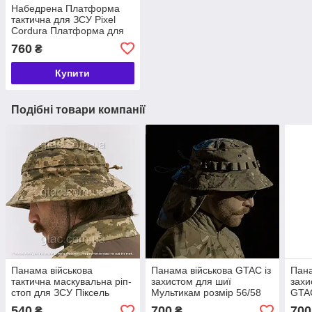
Набедрена Платформа
тактична для ЗСУ Pixel
Cordura Платформа для
спорядження армійська
760
₴
Купити
Подібні товари компанії
Панама військова
Панама військова GTAC із
Пана
тактична маскувальна ріп-
захистом для шиї
захи
стоп для ЗСУ Піксель
Мультикам розмір 56/58
GTAC
GTAC 60-62
58
540
700
700
₴
₴