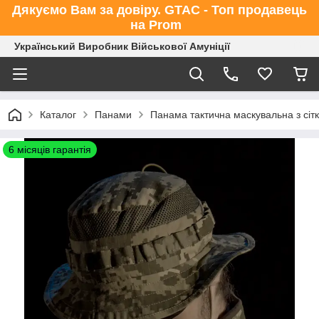
Дякуємо Вам за довіру. GTAC - Топ продавець
на Prom
Український Виробник Військової Амуніції
Каталог
Панами
Панама тактична маскувальна з сіт
6 місяців гарантія