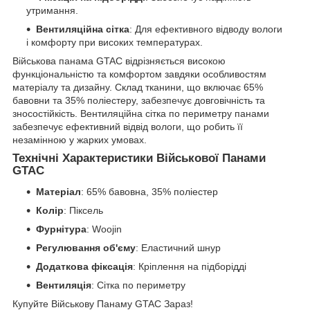
утримання.
Вентиляційна сітка
: Для ефективного відводу вологи
і комфорту при високих температурах.
Військова панама GTAC відрізняється високою
функціональністю та комфортом завдяки особливостям
матеріалу та дизайну. Склад тканини, що включає 65%
бавовни та 35% поліестеру, забезпечує довговічність та
зносостійкість. Вентиляційна сітка по периметру панами
забезпечує ефективний відвід вологи, що робить її
незамінною у жарких умовах.
Технічні Характеристики Військової Панами
GTAC
Матеріал
: 65% бавовна, 35% поліестер
Колір
: Піксель
Фурнітура
: Woojin
Регулювання об'єму
: Еластичний шнур
Додаткова фіксація
: Кріплення на підборідді
Вентиляція
: Сітка по периметру
Купуйте Військову Панаму GTAC Зараз!