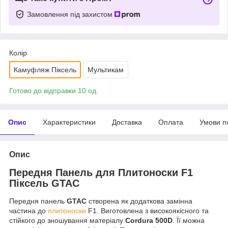
Замовлення під захистом
Колір
Камуфляж Піксель
Мультикам
Готово до відправки 10 од.
Опис
Характеристики
Доставка
Оплата
Умови п
Опис
Передня Панель для Плитоноски F1
Піксель GTAC
Передня панель
GTAC
створена як додаткова замінна
частина до
плитоноски
F1. Виготовлена з високоякісного та
стійкого до зношування матеріалу
Cordura 500D
. Її можна