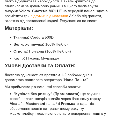
легко від'єднати за необхідності. Панель кріпиться до
плитоноски за допомогою рамки з міцного полімеру та
липучки
Velcro
.
Система MOLLE
на передній панелі здатна
розмістити три
підсумки під магазини
АК або під гранати,
залежно від поставленої задачі. Регулюється по висоті.
Матеріали:
Тканина:
Cordura 500D
Велкро-липучка:
100% Нейлон
Стропа:
Поліамід (100% Нейлон)
Колір:
Піксель, Мультикам
Умови Доставки та Оплати:
Доставка здійснюється протягом 1-2 робочих днів з
допомогою поштового оператора "
Нова Пошта
".
Ми приймаємо різноманітні способи оплати:
"Купівля без ризику" (Пром оплата):
це зручний
спосіб оплати товарів онлайн через банківську картку
Visa
або
Mastercard
на сайті
Prom.ua
, з гарантією
збереження коштів на транзитному рахунку
маркетплейсу і можливістю легкого повернення коштів у