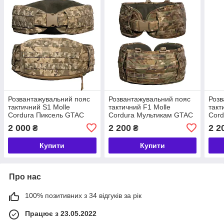
Розвантажувальний пояс
Розвантажувальний пояс
Розв
тактичний S1 Molle
тактичний F1 Molle
такт
Cordura Пиксель GTAC
Cordura Мультикам GTAC
Cord
Ремінь військовий з
Ремінь військовий з
Ремі
2 000
2 200
2 2
₴
₴
жорстким каркасом Pixel
жорстким каркасом
жорс
для ЗСУ
Multicam для ЗСУ
для
Купити
Купити
Про нас
100% позитивних з 34 відгуків за рік
Працює з 23.05.2022