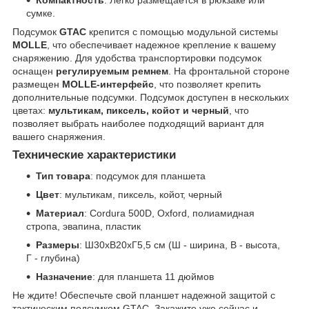
Компактность
: Легко размещается в рюкзаке или
сумке.
Подсумок
GTAC
крепится с помощью модульной системы
MOLLE
, что обеспечивает надежное крепление к вашему
снаряжению. Для удобства транспортировки подсумок
оснащен
регулируемым ремнем
. На фронтальной стороне
размещен
MOLLE-интерфейс
, что позволяет крепить
дополнительные подсумки. Подсумок доступен в нескольких
цветах:
мультикам, пиксель, койот и черный
, что
позволяет выбрать наиболее подходящий вариант для
вашего снаряжения.
Технические характеристики
Тип товара
: подсумок для планшета
Цвет
: мультикам, пиксель, койот, черный
Материал
: Cordura 500D, Oxford, полиамидная
стропа, эвапина, пластик
Размеры
: Ш30хВ20хГ5,5 см (Ш - ширина, В - высота,
Г - глубина)
Назначение
: для планшета 11 дюймов
Не ждите! Обеспечьте свой планшет надежной защитой с
тактическим подсумком GTAC. Закажите уже сейчас и