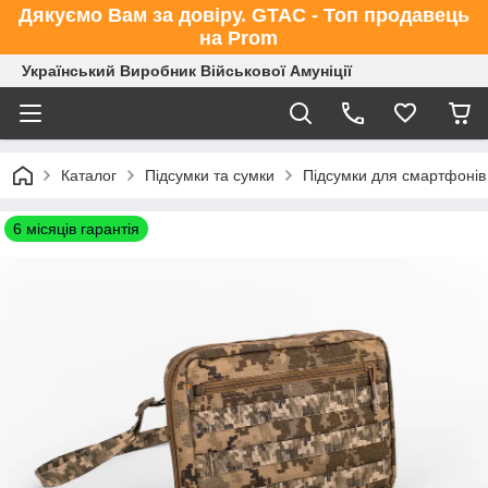
Дякуємо Вам за довіру. GTAC - Топ продавець
на Prom
Український Виробник Військової Амуніції
Каталог
Підсумки та сумки
Підсумки для смартфонів
6 місяців гарантія