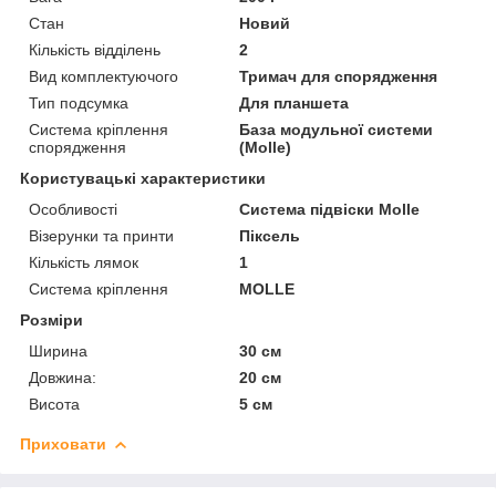
Стан
Новий
Кількість відділень
2
Вид комплектуючого
Тримач для спорядження
Тип подсумка
Для планшета
Система кріплення
База модульної системи
спорядження
(Molle)
Користувацькі характеристики
Особливості
Система підвіски Molle
Візерунки та принти
Піксель
Кількість лямок
1
Система кріплення
MOLLE
Розміри
Ширина
30 см
Довжина:
20 см
Висота
5 см
Приховати