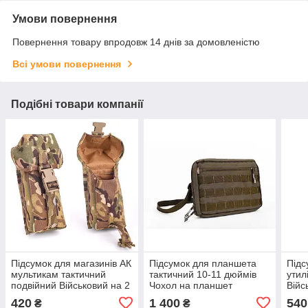
Умови повернення
Повернення товару впродовж 14 днів за домовленістю
Всі умови повернення
Подібні товари компанії
Підсумок для магазинів АК
Підсумок для планшета
Підс
мультикам тактичний
тактичний 10-11 дюймів
утил
подвійний Військовий на 2
Чохол на планшет
Війс
ріжки АК закритий для ЗСУ
військовий для ЗСУ
сумк
420
1 400
540
₴
₴
Molle
утилітарний Хакі