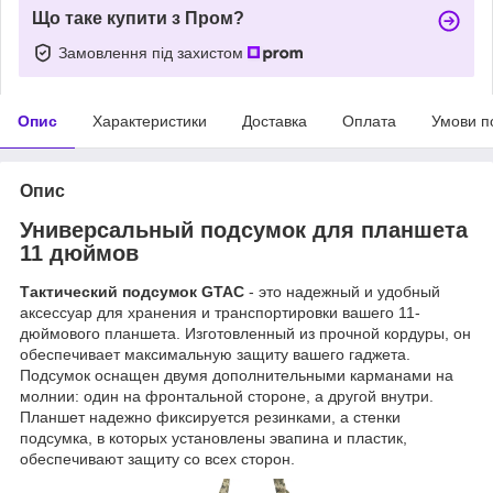
Що таке купити з Пром?
Замовлення під захистом
Опис
Характеристики
Доставка
Оплата
Умови п
Опис
Универсальный подсумок для планшета
11 дюймов
Тактический подсумок GTAC
- это надежный и удобный
аксессуар для хранения и транспортировки вашего 11-
дюймового планшета. Изготовленный из прочной кордуры, он
обеспечивает максимальную защиту вашего гаджета.
Подсумок оснащен двумя дополнительными карманами на
молнии: один на фронтальной стороне, а другой внутри.
Планшет надежно фиксируется резинками, а стенки
подсумка, в которых установлены эвапина и пластик,
обеспечивают защиту со всех сторон.