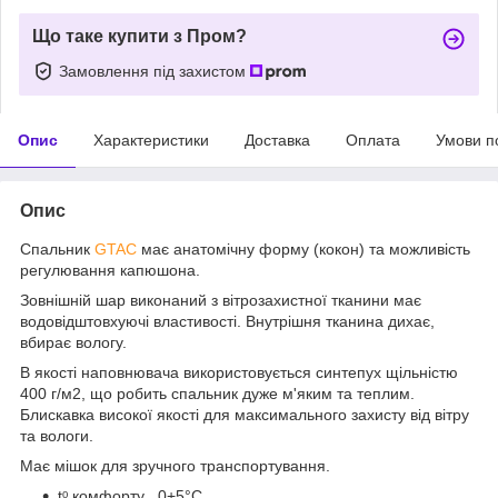
Що таке купити з Пром?
Замовлення під захистом
Опис
Характеристики
Доставка
Оплата
Умови п
Опис
Спальник
GTAC
має анатомічну форму (кокон) та можливість
регулювання капюшона.
Зовнішній шар виконаний з вітрозахистної тканини має
водовідштовхуючі властивості. Внутрішня тканина дихає,
вбирає вологу.
В якості наповнювача використовується синтепух щільністю
400 г/м2, що робить спальник дуже м'яким та теплим.
Блискавка високої якості для максимального захисту від вітру
та вологи.
Має мішок для зручного транспортування.
tᵒ комфорту 0+5°C