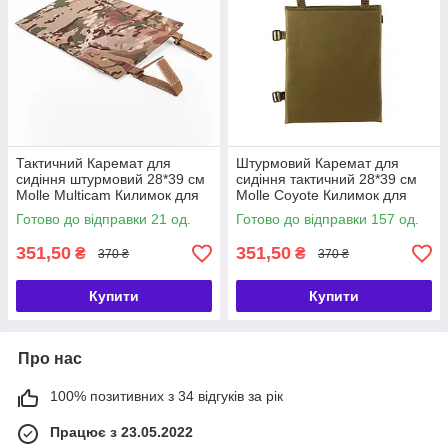
Тактичний Каремат для
Штурмовий Каремат для
сидіння штурмовий 28*39 см
сидіння тактичний 28*39 см
Molle Multicam Килимок для
Molle Coyote Килимок для
ЗСУ сидушка армійська
ЗСУ армійський Койот
Готово до відправки 21 од.
Готово до відправки 157 од.
351,50
351,50
₴
₴
370 ₴
370 ₴
Купити
Купити
Про нас
100% позитивних з 34 відгуків за рік
Працює з 23.05.2022