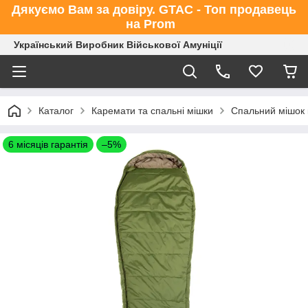
Дякуємо Вам за довіру. GTAC - Топ продавець
на Prom
Український Виробник Військової Амуніції
Каталог
Каремати та спальні мішки
Спальний мішок 
6 місяців гарантія
–5%