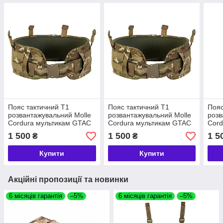
Пояс тактичний Т1
Пояс тактичний Т1
Пояс
розвантажувальний Molle
розвантажувальний Molle
розв
Cordura мультикам GTAC
Cordura мультикам GTAC
Cord
L (120 cm)
XL (130 cm)
XL (
1 500
1 500
1 5
₴
₴
Купити
Купити
Акційні пропозиції та новинки
6 місяців гарантія
–5%
6 місяців гарантія
–5%