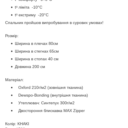
tᵒ ліміта -10°C
tᵒ екстриму -20°C
Спальник пройшов випробування в сурових умовах!
Розмір:
Ширина в плечах 80см
Ширина в стегнах 65см
Ширина в стопах 40 см
Довжина 200 см
Матеріал:
Oxford 210г/м2 (зовнішня тканина)
Dewspo-Bonding (внутрішня тканина)
Утеплювач: Синтепух 300г/м2
Двостороння блискавка MAX Zipper
Колір: KHAKI