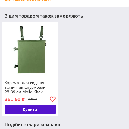
З цим товаром також замовляють
Каремат для сидіння
тактичний штурмовий
28*39 см Molle Khaki
Килимок для ЗСУ
351,50
₴
370 ₴
(пінопопа) військовий
Купити
Подібні товари компанії