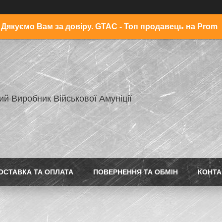
Дякуємо Вам за довіру. GTAC - Топ продавець на Prom
ий Виробник Військової Амуніції
ОСТАВКА ТА ОПЛАТА
ПОВЕРНЕННЯ ТА ОБМІН
КОНТА