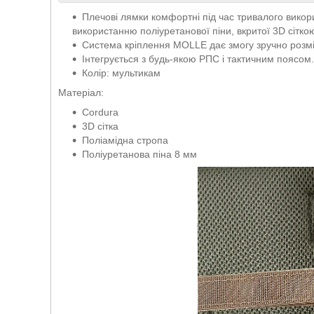
Плечові лямки комфортні під час тривалого вико
використанню поліуретанової піни, вкритої 3D сітко
Система кріплення MOLLE дає змогу зручно розмі
Інтегрується з будь-якою РПС і тактичним поясом
Колір: мультикам
Матеріал:
Cordura
3D сітка
Поліамідна стропа
Поліуретанова піна 8 мм