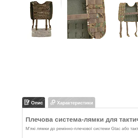
Опис
Характеристики
Плечова система-лямки для такти
М'які лямки до ремінно-плечової системи Gtac або такт