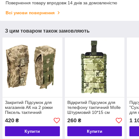
Повернення товару впродовж 14 днів за домовленістю
Всі умови повернення
З цим товаром також замовляють
Закритий Підсумок для
Відкритий Підсумок для
Підс
магазинів АК на 2 ріжки
телефону тактичний Molle
"Сух
Піксель тактичний
Штурмовий 10*15 см
для 
подвійний Військовий на 2
Чохол на телефон
Pixe
420
260
1 1
₴
₴
ріжки АК для ЗСУ
військовий
сумк
штурмовий
Купити
Купити