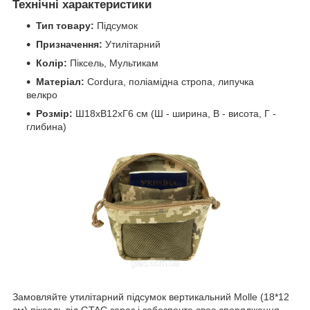
Технічні характеристики
Тип товару:
Підсумок
Призначення:
Утилітарний
Колір:
Піксель, Мультикам
Матеріал:
Cordura, поліамідна стропа, липучка
велкро
Розмір:
Ш18хВ12хГ6 см (Ш - ширина, В - висота, Г -
глибина)
Замовляйте утилітарний підсумок вертикальний Molle (18*12
см) піксель від GTAC зараз і забезпечте своє спорядження