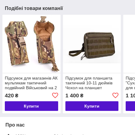
Подібні товари компанії
Підсумок для магазинів АК
Підсумок для планшета
Підс
мультикам тактичний
тактичний 10-11 дюймів
"Сух
подвійний Військовий на 2
Чохол на планшет
для 
ріжки АК закритий для ЗСУ
військовий для ЗСУ
Pixe
420
1 400
1 1
₴
₴
Molle
утилітарний Хакі
сумк
Купити
Купити
Про нас