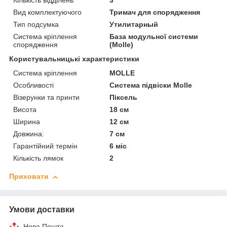
Кількість відділень
3
Вид комплектуючого
Тримач для спорядження
Тип подсумка
Утилитарный
Система кріплення
База модульної системи
спорядження
(Molle)
Користувальницькі характеристики
Система кріплення
MOLLE
Особливості
Система підвіски Molle
Візерунки та принти
Піксель
Висота
18 см
Ширина
12 см
Довжина:
7 см
Гарантійний термін
6 міс
Кількість лямок
2
Приховати
Умови доставки
Нова Пошта