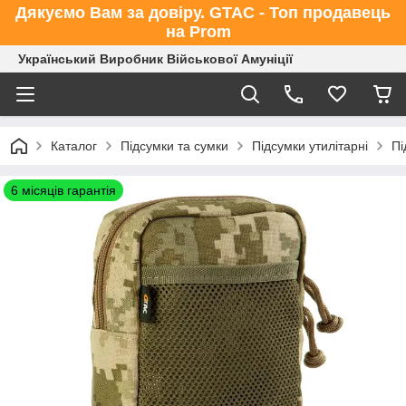
Дякуємо Вам за довіру. GTAC - Топ продавець
на Prom
Український Виробник Військової Амуніції
Каталог
Підсумки та сумки
Підсумки утилітарні
Пі
6 місяців гарантія