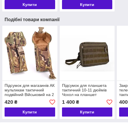
Купити
Купити
Подібні товари компанії
Підсумок для магазинів АК
Підсумок для планшета
Закр
мультикам тактичний
тактичний 10-11 дюймів
тел
подвійний Військовий на 2
Чохол на планшет
такт
ріжки АК закритий для ЗСУ
військовий для ЗСУ
Шту
420
1 400
400
₴
₴
Molle
утилітарний Хакі
16х7
Купити
Купити