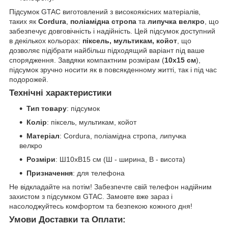
Підсумок GTAC виготовлений з високоякісних матеріалів,
таких як
Cordura
,
поліамідна стропа
та
липучка велкро
, що
забезпечує довговічність і надійність. Цей підсумок доступний
в декількох кольорах:
піксель, мультикам, койот
, що
дозволяє підібрати найбільш підходящий варіант під ваше
спорядження. Завдяки компактним розмірам (
10х15 см
),
підсумок зручно носити як в повсякденному житті, так і під час
подорожей.
Технічні характеристики
Тип товару
: підсумок
Колір
: піксель, мультикам, койот
Матеріал
: Cordura, поліамідна стропа, липучка
велкро
Розміри
: Ш10хВ15 см (Ш - ширина, В - висота)
Призначення
: для телефона
Не відкладайте на потім! Забезпечте свій телефон надійним
захистом з підсумком GTAC. Замовте вже зараз і
насолоджуйтесь комфортом та безпекою кожного дня!
Умови Доставки та Оплати: