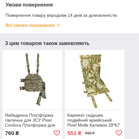
Умови повернення
Повернення товару впродовж 14 днів за домовленістю
Всі умови повернення
З цим товаром також замовляють
Набедрена Платформа
Каремат сидушка
тактична для ЗСУ Pixel
подвійний армійський
Cordura Платформа для
Pixel Molle Килимок 28*67
спорядження армійська
см тактичний для ЗСУ
760
551
₴
₴
580 ₴
сидушка штурмова