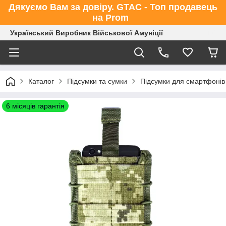
Дякуємо Вам за довіру. GTAC - Топ продавець
на Prom
Український Виробник Військової Амуніції
Каталог
Підсумки та сумки
Підсумки для смартфонів
6 місяців гарантія