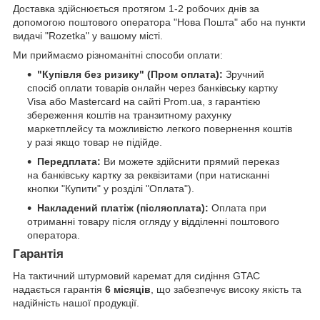
Доставка здійснюється протягом 1-2 робочих днів за
допомогою поштового оператора "Нова Пошта" або на пункти
видачі "Rozetka" у вашому місті.
Ми приймаємо різноманітні способи оплати:
"Купівля без ризику" (Пром оплата):
Зручний
спосіб оплати товарів онлайн через банківську картку
Visa або Mastercard на сайті Prom.ua, з гарантією
збереження коштів на транзитному рахунку
маркетплейсу та можливістю легкого повернення коштів
у разі якщо товар не підійде.
Передплата:
Ви можете здійснити прямий переказ
на банківську картку за реквізитами (при натисканні
кнопки "Купити" у розділі "Оплата").
Накладений платіж (післяоплата):
Оплата при
отриманні товару після огляду у відділенні поштового
оператора.
Гарантія
На тактичний штурмовий каремат для сидіння GTAC
надається гарантія
6 місяців
, що забезпечує високу якість та
надійність нашої продукції.