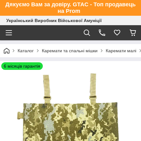
Дякуємо Вам за довіру. GTAC - Топ продавець
на Prom
Український Виробник Військової Амуніції
Каталог
Каремати та спальні мішки
Каремати малі
6 місяців гарантія