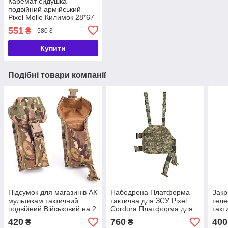
Каремат сидушка
подвійний армійський
Pixel Molle Килимок 28*67
см тактичний для ЗСУ
551
₴
580 ₴
сидушка штурмова
Купити
Подібні товари компанії
Підсумок для магазинів АК
Набедрена Платформа
Закр
мультикам тактичний
тактична для ЗСУ Pixel
тел
подвійний Військовий на 2
Cordura Платформа для
такт
ріжки АК закритий для ЗСУ
спорядження армійська
Шту
420
760
400
₴
₴
Molle
16х7