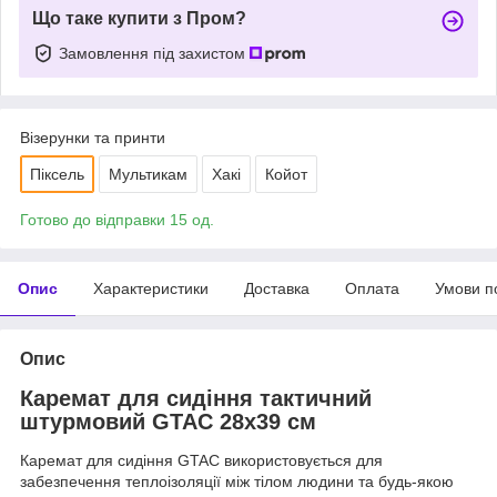
Що таке купити з Пром?
Замовлення під захистом
Візерунки та принти
Піксель
Мультикам
Хакі
Койот
Готово до відправки 15 од.
Опис
Характеристики
Доставка
Оплата
Умови п
Опис
Каремат для сидіння тактичний
штурмовий GTAC 28x39 см
Каремат для сидіння GTAC використовується для
забезпечення теплоізоляції між тілом людини та будь-якою