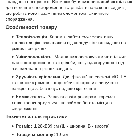
холодною поверхнею. Він може бути використаний як стільчик
для ведення спостереження і стрільби в положенні сидячи,
що робить його незамінним елементом тактичного
спорядження.
Особливості товару
Теплоізоляція:
Каремат забезпечує ефективну
теплоізоляцію, захищаючи від холоду під час сидіння на
різних поверхнях.
Універсальність:
Можна використовувати як стільчик
для спостереження та стрільби, що додає зручності під
час виконання різних завдань.
Зручність кріплення:
Для фіксації на системі MOLLE
та поясних ременях передбачені стропи з липучкою
велкро, що забезпечує надійне кріплення.
Компактність:
Завдяки своїм розмірам, каремат
легко транспортується і не займає багато місця в
спорядженні.
Технічні характеристики
Розмір:
Ш28хВ39 см (Ш - ширина, В - висота)
Товщина ізолону:
10 мм