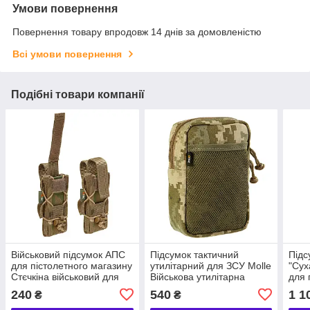
Умови повернення
Повернення товару впродовж 14 днів за домовленістю
Всі умови повернення
Подібні товари компанії
Військовий підсумок АПС
Підсумок тактичний
Підс
для пістолетного магазину
утилітарний для ЗСУ Molle
"Сух
Стєчкіна військовий для
Військова утилітарна
для 
ЗСУ армійський сумка
сумка 18х12 см Піксель
Pixe
240
540
1 1
₴
₴
Піксель
сумк