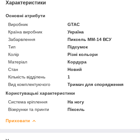
Характеристики
Основні атрибути
Виробник
GTAC
Країна виробник
Україна
Забарвлення
Пиксель ММ-14 ВСУ
Тип
Підсумок
Колір
Різні кольори
Матеріал
Кордура
Стан
Новий
Кількість відділень
1
Вид комплектуючого
Тримач для спорядження
Користувацькі характеристики
Система кріплення
На ногу
Візерунки та принти
Піксель
Приховати