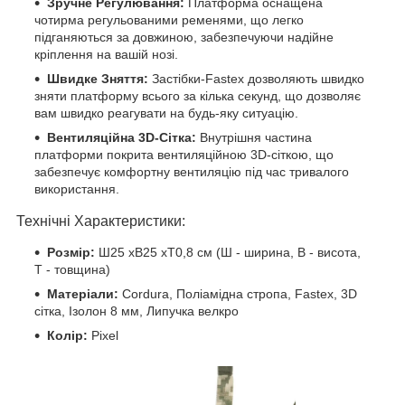
Зручне Регулювання:
Платформа оснащена
чотирма регульованими ременями, що легко
підганяються за довжиною, забезпечуючи надійне
кріплення на вашій нозі.
Швидке Зняття:
Застібки-Fastex дозволяють швидко
зняти платформу всього за кілька секунд, що дозволяє
вам швидко реагувати на будь-яку ситуацію.
Вентиляційна 3D-Сітка:
Внутрішня частина
платформи покрита вентиляційною 3D-сіткою, що
забезпечує комфортну вентиляцію під час тривалого
використання.
Технічні Характеристики:
Розмір:
Ш25 хВ25 хТ0,8 см (Ш - ширина, В - висота,
Т - товщина)
Матеріали:
Cordura, Поліамідна стропа, Fastex, 3D
сітка, Ізолон 8 мм, Липучка велкро
Колір:
Pixel