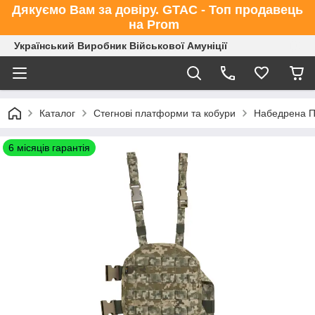
Дякуємо Вам за довіру. GTAC - Топ продавець
на Prom
Український Виробник Військової Амуніції
Каталог
Стегнові платформи та кобури
Набедрена П
6 місяців гарантія