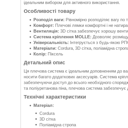
ідеальним вибором для активного використання.
Особливості товару
Розподіл ваги:
Рівномірно розподіляє вагу по 
Комфорт:
Плечові лямки комфортні і не натира
Вентиляція:
3D сітка забезпечує хорошу венти
Система кріплення MOLLE:
Дозволяє розміщув
Універсальність:
Інтегрується з будь-якою РП
Матеріали:
Cordura, 3D сітка, поліамідна строп
Колір:
Піксель
Детальний опис
Ця плечова система є ідеальним доповненням до ва
носити багато додаткових аксесуарів. Система кріп
забезпечуючи доступ до всього необхідного спорядж
та поліуретанова піна, плечова система забезпечує 
Технічні характеристики
Матеріал:
Cordura
3D сітка
Поліамідна стропа