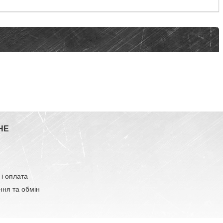
НЕ
 і оплата
ня та обмін