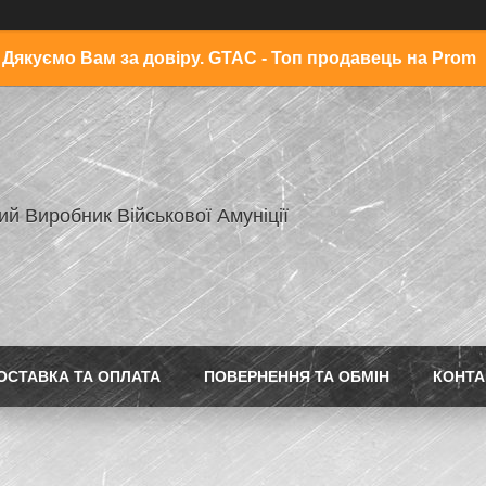
Дякуємо Вам за довіру. GTAC - Топ продавець на Prom
ий Виробник Військової Амуніції
ОСТАВКА ТА ОПЛАТА
ПОВЕРНЕННЯ ТА ОБМІН
КОНТА