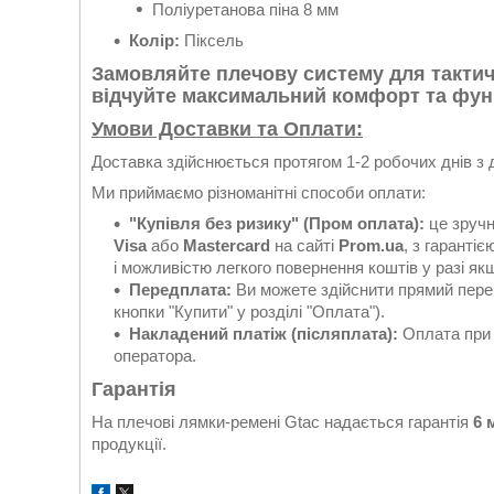
Поліуретанова піна 8 мм
Колір:
Піксель
Замовляйте плечову систему для тактичн
відчуйте максимальний комфорт та функ
Умови Доставки та Оплати:
Доставка здійснюється протягом 1-2 робочих днів з
Ми приймаємо різноманітні способи оплати:
"Купівля без ризику" (Пром оплата):
це зручн
Visa
або
Mastercard
на сайті
Prom.ua
, з гаранті
і можливістю легкого повернення коштів у разі якщ
Передплата:
Ви можете здійснити прямий перек
кнопки "Купити" у розділі "Оплата").
Накладений платіж (післяплата):
Оплата при 
оператора.
Гарантія
На плечові лямки-ремені Gtac надається гарантія
6 
продукції.