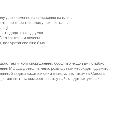
тілу для зниження навантаження на плечі.
ють плечі при тривалому використанні.
ляцію.
ати додаткові підсумки.
С та тактичним поясом.
а, поліуретанова піна 8 мм.
шого тактичного спорядження, особливо якщо вам потрібно
лення MOLLE дозволяє легко розміщувати необхідні підсумки,
ення. Завдяки високоякісним матеріалам, таким як Cordura
довговічність та комфорт навіть у найскладніших умовах.