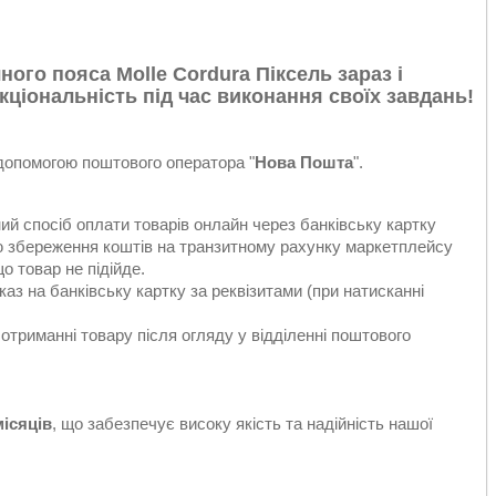
ого пояса Molle Cordura Піксель зараз і
ціональність під час виконання своїх завдань!
 допомогою поштового оператора "
Нова Пошта
".
ий спосіб оплати товарів онлайн через банківську картку
єю збереження коштів на транзитному рахунку маркетплейсу
о товар не підійде.
аз на банківську картку за реквізитами (при натисканні
отриманні товару після огляду у відділенні поштового
місяців
, що забезпечує високу якість та надійність нашої