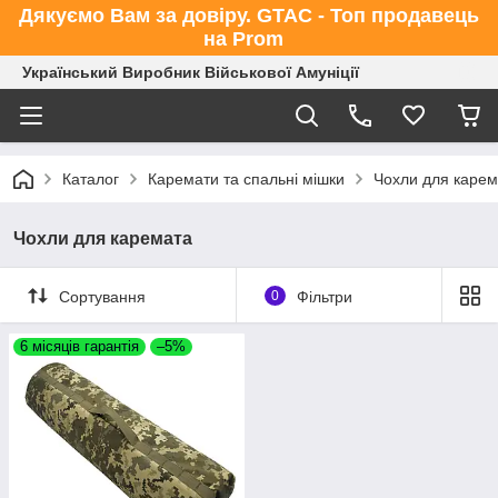
Дякуємо Вам за довіру. GTAC - Топ продавець
на Prom
Український Виробник Військової Амуніції
Каталог
Каремати та спальні мішки
Чохли для карем
Чохли для каремата
Сортування
0
Фільтри
6 місяців гарантія
–5%