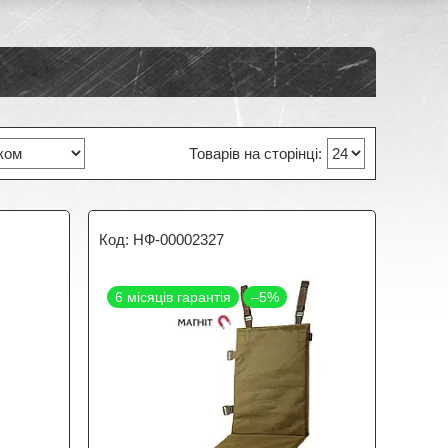
НФ-00002327
6 місяців гарантія
–5%