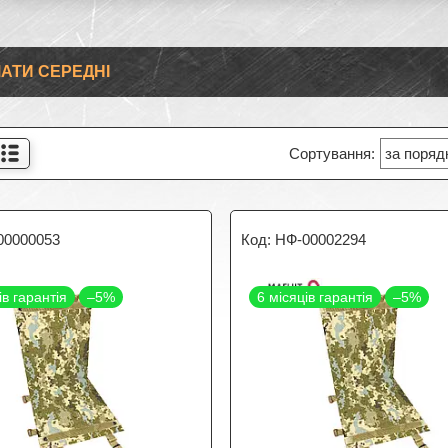
АТИ СЕРЕДНІ
00000053
НФ-00002294
ів гарантія
–5%
6 місяців гарантія
–5%