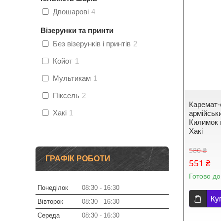
Двошарові
4
Візерунки та принти
Без візерунків і принтів
2
Койот
1
Мультикам
1
Піксель
2
Каремат-
Хакі
1
армійськи
Килимок 
Хакі
580 ₴
ГРАФІК РОБОТИ
551 ₴
Готово до
Понеділок
08:30
16:30
Ку
Вівторок
08:30
16:30
Середа
08:30
16:30