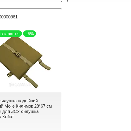
00000861
ів гарантія
–5%
сидушка подвійний
ий Molle Килимок 28*67 см
й для ЗСУ сидушка
 Койот