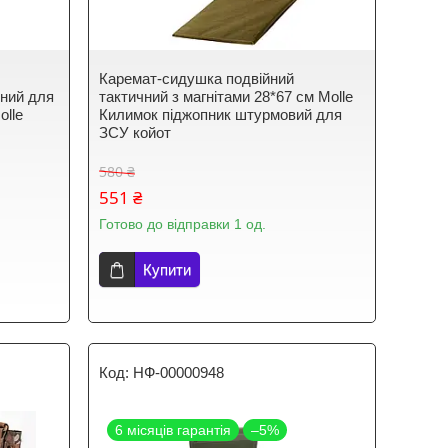
Каремат-сидушка подвійний
чний для
тактичний з магнітами 28*67 см Molle
olle
Килимок піджопник штурмовий для
ЗСУ койот
580 ₴
551 ₴
Готово до відправки 1 од.
Купити
НФ-00000948
6 місяців гарантія
–5%