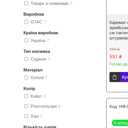
Товари зі знижками
7
Виробник
GTAC
7
Каремат 
армійськи
Країна виробник
см такти
штурмов
Україна
7
580 ₴
Тип килимка
551 ₴
Сидіння
7
Готово до
Матеріал
Ку
Oxford
7
Колір
Койот
1
Різні кольори
5
НФ-
Хакі
1
6 місяц
Кількість шарів