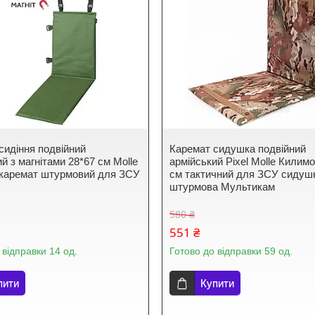
сидіння подвійний
Каремат сидушка подвійний
й з магнітами 28*67 см Molle
армійський Pixel Molle Килимо
каремат штурмовий для ЗСУ
см тактичний для ЗСУ сидуш
штурмова Мультикам
580 ₴
551 ₴
 відправки 14 од.
Готово до відправки 59 од.
пити
Купити