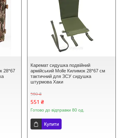
Каремат сидушка подвійний
к 28*67
армійський Molle Килимок 28*67 см
ка
тактичний для ЗСУ сидушка
штурмова Хаки
580 ₴
551 ₴
Готово до відправки 80 од.
Купити