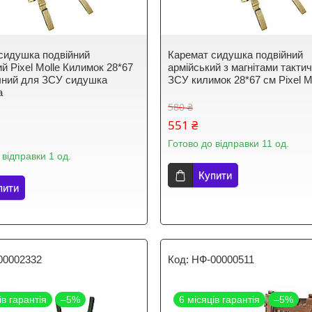
сидушка подвійний
Каремат сидушка подвійний
й Pixel Molle Килимок 28*67
армійський з магнітами такти
чний для ЗСУ сидушка
ЗСУ килимок 28*67 см Pixel M
а
580 ₴
551 ₴
Готово до відправки 11 од.
 відправки 1 од.
Купити
пити
00002332
НФ-00000511
ів гарантія
–5%
6 місяців гарантія
–5%