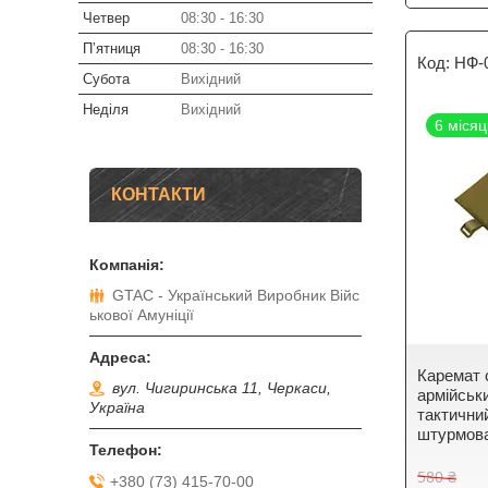
Четвер
08:30
16:30
Пʼятниця
08:30
16:30
НФ-
Субота
Вихідний
Неділя
Вихідний
6 місяц
КОНТАКТИ
GTAC - Український Виробник Війс
ькової Амуніції
Каремат 
вул. Чигиринська 11, Черкаси,
армійськ
Україна
тактични
штурмова
580 ₴
+380 (73) 415-70-00