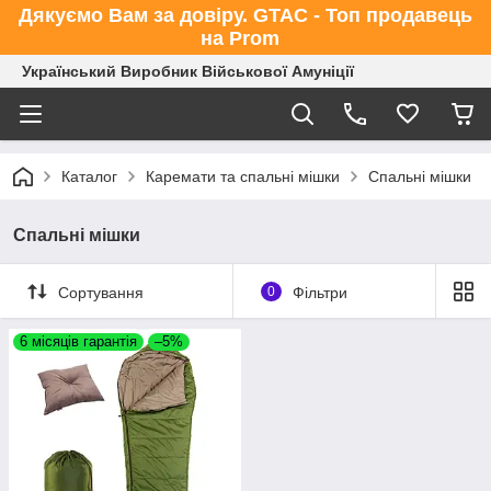
Дякуємо Вам за довіру. GTAC - Топ продавець
на Prom
Український Виробник Військової Амуніції
Каталог
Каремати та спальні мішки
Спальні мішки
Спальні мішки
Сортування
0
Фільтри
6 місяців гарантія
–5%